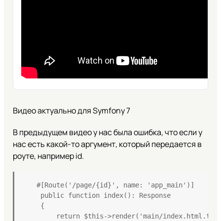
Видео актуально для Symfony 7
В предыдущем видео у нас была ошибка, что если у
нас есть какой-то аргумент, который передается в
роуте, например id.
   #[Route('/page/{id}', name: 'app_main')]

    public function index(): Response

    {

        return $this->render('main/index.html.twig