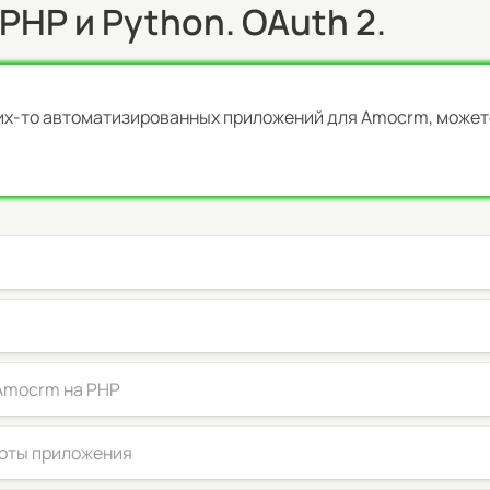
 PHP и Python. OAuth 2.
ких-то автоматизированных приложений для Amocrm, может
 Amocrm на PHP
боты приложения