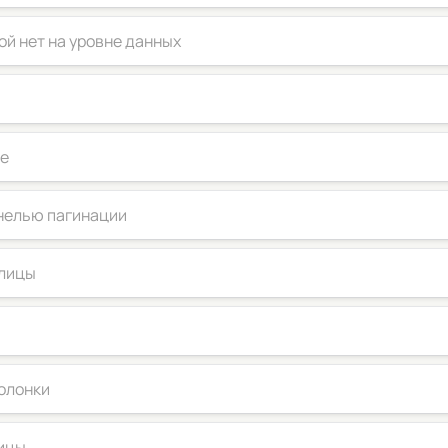
ой нет на уровне данных
це
анелью пагинации
блицы
олонки
лицы