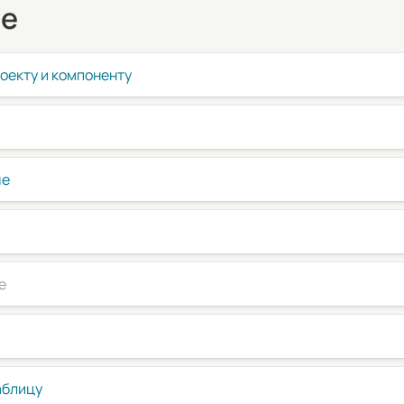
ue
оекту и компоненту
ue
e
аблицу