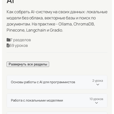
Как собрать AI-систему на своих данных: локальные
модели без облака, векторные базы и поиск по
документам. На практике - Ollama, ChromaDB,
Pinecone, Langchain и Gradio.
7 разделов
69 уроков
Развернуть все разделы
2 урока
Основы работы с AI для программистов
Что такое OpenRouter и зачем он нужен?
10 уроков
Работа с локальными моделями
Пример подключения к моделям Openrouter
Что такое Huggingface и как им пользоваться?