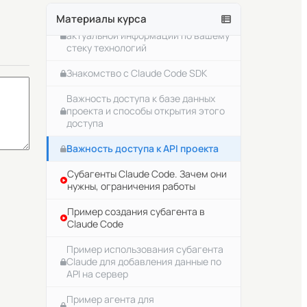
Материалы курса
Глобальная папка Claude Code
MCP сервер для получения
актуальной информации по вашему
Локальные инструкции проекта
стеку технологий
Claude Code
Знакомство с Claude Code SDK
Что такое сессия Claude Code
Важность доступа к базе данных
Переключение между сессиями в
проекта и способы открытия этого
Claude Code
доступа
Переключение по сообщениям в
Важность доступа к API проекта
текущей сессии Claude Code
Субагенты Claude Code. Зачем они
Режимы работы Claude Code
нужны, ограничения работы
Об автоматическом режиме Claude
Пример создания субагента в
Code
Claude Code
Понятие контекста для LLM
Пример использования субагента
модели. Какой должен быть
Claude для добавления данные по
контекст
API на сервер
Основы работы с контекстом в
Пример агента для