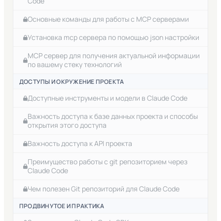
Code
Контекст Claude Code. Команды clear, compact и
Основные команды для работы с MCP серверами
context.
Установка mcp сервера по помощью json настройки
Команда для инициализации проекта Claude Code
MCP сервер для получения актуальной информации
О прерывании процесса в Claude Code
по вашему стеку технологий
Режим глубоких рассуждений в Claude Code
ДОСТУПЫ И ОКРУЖЕНИЕ ПРОЕКТА
Выполнение терминальных команд внутри Claude
Доступные инструменты и модели в Claude Code
Code
Важность доступа к базе данных проекта и способы
Что такое slash команды Claude Code
открытия этого доступа
Claude. Как посмотреть оставшиеяся лимиты.
Важность доступа к API проекта
Файлы настроек Claude Code
Преимущество работы с git репозиторием через
Claude Code
Чем полезен Git репозиторий для Claude Code
ПРОДВИНУТОЕ И ПРАКТИКА