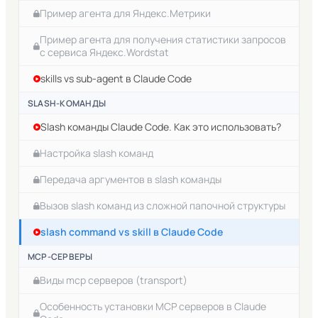
Сочетания клавиш для навигации в окне Claude
Пример агента для Яндекс.Метрики
Code (Windows)
Пример агента для получения статистики запросов
Проект Claude Code и файл Claude.md
с сервиса Яндекс.Wordstat
Глобальная папка Claude Code
skills vs sub-agent в Claude Code
Локальные инструкции проекта Claude Code
SLASH-КОМАНДЫ
Что такое сессия Claude Code
Slash команды Claude Code. Как это использовать?
Переключение между сессиями в Claude Code
Настройка slash команд
Переключение по сообщениям в текущей сессии
Передача аргументов в slash команды
Claude Code
Вызов slash команд из сложной папочной структуры
Режимы работы Claude Code
slash command vs skill в Claude Code
Об автоматическом режиме Claude Code
MCP-СЕРВЕРЫ
Понятие контекста для LLM модели. Какой должен
Виды mcp серверов (transport)
быть контекст
Особенность установки MCP серверов в Claude
Основы работы с контекстом в Claude Code