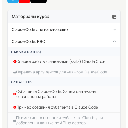
Материалы курса
Claude Code для начинающих
Что такое Claude Code и зачем это нужно
Claude Code. PRO
Установка Claude Code
НАВЫКИ (SKILLS)
Основы работы с навыками (skills) Claude Code
Проверка ошибок установки Claude Code. Команда
doctor.
Передача аргументов для навыков Claude Code
Установка Claude Code в Visual Studio Code
СУБАГЕНТЫ
Claude Code Плагины для IDE
Субагенты Claude Code. Зачем они нужны,
ограничения работы
Проверка версии Claude Code и обновление
Пример создания субагента в Claude Code
Способы запуска Claude Code
Пример использования субагента Claude для
Выбор модели для работы в Claude Code
добавления данные по API на сервер