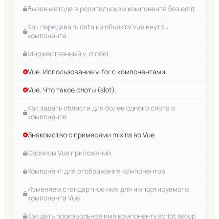
директивы v-for на примере
Вызов метода в родительском компоненте без emit
Vue элемент-призрак template.
Как передавать data из объекта Vue внутрь
компонента
События Vue.js и их обработка
Множественный v-model
Понятие методов (methods) Vue.js
Vue. Использование v-for с компонентами.
Событие ввода и изменения для полей ввода
Vue. Что такое слоты (slot).
Событие отправки формы
Как задать области для более одного слота в
Задачи на работу с событиями Vue.js.
компоненте
v-bind Vue. Связь шаблона с данными.
Знакомство с примесями mixins во Vue
Как менять данные при изменении поля ввода
Сервисы Vue приложений
v-model Vue. Связь данных и представления.
Компонент для отображения компонентов
Модификаторы v-model
Изменяем стандартное имя для импортируемого
компонента Vue
v-model для элемента select
Как дать произвольное имя компоненту script setup