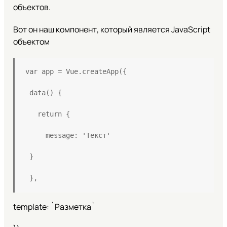
объектов.
Вот он наш компонент, который является JavaScript
объектом
var app = Vue.createApp({
 data() {
   return {
     message: 'Текст'
 }
 },
template: `Разметка`