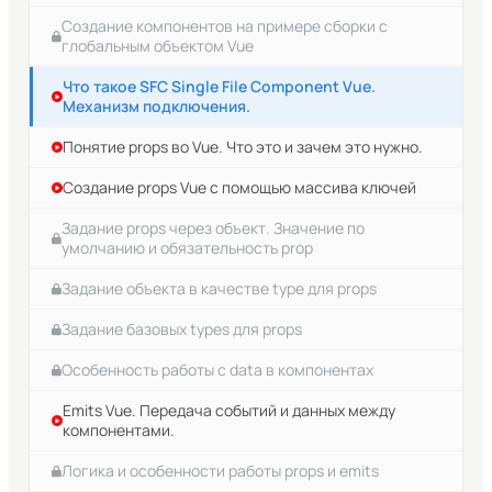
приложений
Создание компонентов на примере сборки с
глобальным объектом Vue
Шаблон Vue. Его нахождения в разных вариантах
подключения.
Что такое SFC Single File Component Vue.
Механизм подключения.
Уровень данных (data) Vue приложений
Понятие props во Vue. Что это и зачем это нужно.
Задачи на работу с data в Vue.js
Создание props Vue с помощью массива ключей
Директивы Vue.js
Задание props через объект. Значение по
Vue. Директива v-if. Условный рендеринг.
умолчанию и обязательность prop
Задачи v-if.
Задание объекта в качестве type для props
Vue. Директива v-show
Задание базовых types для props
Vue. Цикл for (директива v-for)
Особенность работы с data в компонентах
Задачи на работу с циклами Vue.js
Emits Vue. Передача событий и данных между
компонентами.
Про совместное использование v-if и v-for
Логика и особенности работы props и emits
Подробнее о том зачем нужен атрибут key для