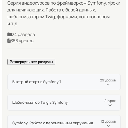
Серия видеокурсов по фреймворком Symfony. Уроки
для начинающих. Работа с базой данных,
шаблонизатором Twig, формами, контроллером
и.т.д.
24 раздела
386 уроков
Развернуть все разделы
29 уроков
Быстрый старт в Symfony 7
Что такое Symfony?
21 урок
Шаблонизатор Twig в Symfony.
Утилита командной строки (Symfony CLI) для работы
с Symfony
Знакомимся с документацией Twig
12 уроков
Symfony. Работа с переменными окружения.
Установка Symfony 7
Передача и вывод элементов массива в