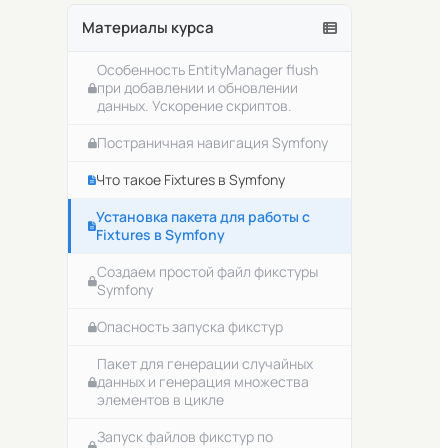
Вывод элементов сущности в
Вывод шаблона Twig внутри
Материалы курса
шаблонизаторе Twig
контроллера Symfony.
Особенность EntityManager flush
Передача переменных в Twig
при добавлении и обновлении
шаблон.
данных. Ускорение скриптов.
Инструменты для отладки в
Постраничная навигация Symfony
Symfony
Что такое Fixtures в Symfony
Symfony Command. Консольные
команды.
Установка пакета для работы с
Fixtures в Symfony
Создаем свою команду для
командной строки в Symfony
Создаем простой файл фикстуры
Symfony
Symfony skeleton . Знакомство.
Опасность запуска фикстур
Создаем простое консольное
приложение на основе symfony
Пакет для генерации случайных
skeleton
данных и генерация множества
элементов в цикле
Запуск файлов фикстур по