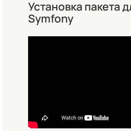
Установка пакета дл
Symfony