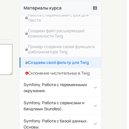
в проекте
массив какое-то значение
Материалы курса
Ограничиваем возможные методы
Работа с переносами строк для
для обращения к роутам
текста
Как вернуть http ответ для какого-
Создаем файл расширяющий
нибудь роута в Symfony
возможности Twig
Как вернуть json ответ для какого-
Пример создания своей функции в
нибудь роута в Symfony
шаблонизаторе Twig
Передача аргументов в роутах в
Создаем свой фильтр для Twig
контроллер Symfony
Склонение числительных в Twig
Как сделать аргумент в
контроллере не обязательным в
Symfony. Работа с переменными
Symfony
окружения.
Что такое шаблонизатор Twig и
Environment variables в Symfony.
Symfony. Работа с сервисами и
зачем он нужен?
Что это и зачем?
бандлами (bundles).
Вывод шаблона Twig внутри
Где объявляются переменные
контроллера Symfony.
Что такое сервисы в Symfony?
Symfony. Работа с базой данных.
окружения в Symfony
Основы.