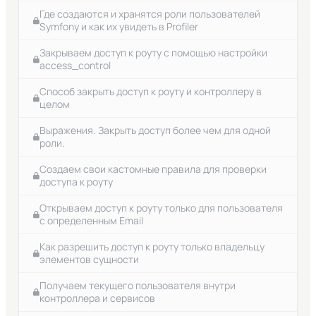
Symfony skeleton . Знакомство.
Установка пакета для работы с Fixtures в Symfony
Где создаются и хранятся роли пользователей
Symfony и как их увидеть в Profiler
Создаем простое консольное приложение на
Создаем простой файл фикстуры Symfony
основе symfony skeleton
Закрываем доступ к роуту с помощью настройки
Опасность запуска фикстур
access_control
Пакет для генерации случайных данных и
Способ закрыть доступ к роуту и контроллеру в
генерация множества элементов в цикле
целом
Запуск файлов фикстур по отдельности
Выражения. Закрыть доступ более чем для одной
роли.
Пример настроек для соединения с базой данных
Sqlite
Создаем свои кастомные правила для проверки
доступа к роуту
Открываем доступ к роуту только для пользователя
с определенным Email
Как разрешить доступ к роуту только владельцу
элементов сущности
Получаем текущего пользователя внутри
контроллера и сервисов