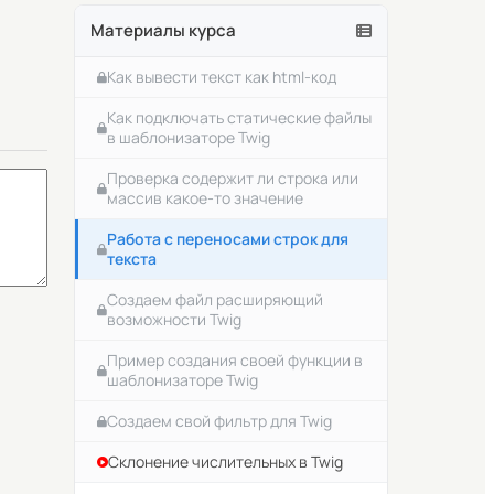
его создать?
Использование переменных в
Материалы курса
шаблонизаторе Twig
Создание роутов Symfony.
Атрибуты и аннотации.
Как вывести текст как html-код
Создание роутов в файле
Как подключать статические файлы
routes.yaml в Symfony
в шаблонизаторе Twig
Как посмотреть список всех роутов
Проверка содержит ли строка или
в проекте
массив какое-то значение
Ограничиваем возможные методы
Работа с переносами строк для
для обращения к роутам
текста
Как вернуть http ответ для какого-
Создаем файл расширяющий
нибудь роута в Symfony
возможности Twig
Как вернуть json ответ для какого-
Пример создания своей функции в
нибудь роута в Symfony
шаблонизаторе Twig
Передача аргументов в роутах в
Создаем свой фильтр для Twig
контроллер Symfony
Склонение числительных в Twig
Как сделать аргумент в