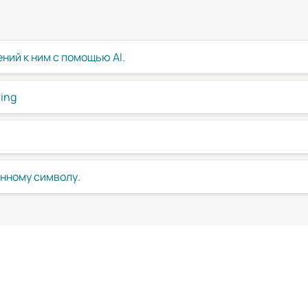
ний к ним с помощью AI.
ring
енному символу.