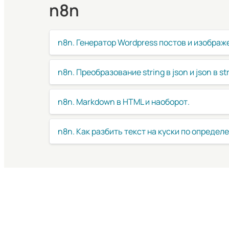
n8n
n8n. Генератор Wordpress постов и изображе
n8n. Преобразование string в json и json в st
n8n. Markdown в HTML и наоборот.
n8n. Как разбить текст на куски по определ