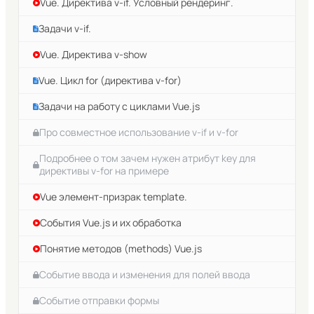
Vue. Директива v-if. Условный рендеринг.
Задачи v-if.
Vue. Директива v-show
Vue. Цикл for (директива v-for)
Задачи на работу с циклами Vue.js
Про совместное использование v-if и v-for
Подробнее о том зачем нужен атрибут key для
директивы v-for на примере
Vue элемент-призрак template.
События Vue.js и их обработка
Понятие методов (methods) Vue.js
Событие ввода и изменения для полей ввода
Событие отправки формы