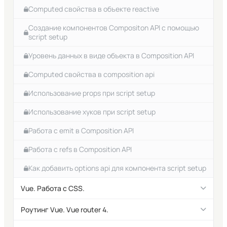
Vue. Что такое слоты (slot).
Computed свойства в объекте reactive
Событие отправки формы
Как задать области для более одного слота в
Создание компонентов Compositon API с помощью
Задачи на работу с событиями Vue.js.
компоненте
script setup
v-bind Vue. Связь шаблона с данными.
Знакомство с примесями mixins во Vue
Уровень данных в виде объекта в Composition API
Как менять данные при изменении поля ввода
Сервисы Vue приложений
Computed свойства в composition api
v-model Vue. Связь данных и представления.
Компонент для отображения компонентов
Использование props при script setup
Модификаторы v-model
Изменяем стандартное имя для импортируемого
Использование хуков при script setup
компонента Vue
v-model для элемента select
Работа с emit в Composition API
Как дать произвольное имя компоненту script setup
Использование v-model с массивом объектов
Работа с refs в Composition API
Как добавить стили в шаблон с помощью атрибута
Как добавить options api для компонента script setup
style
Vue. Работа с CSS.
Задачи на работу со стилями CSS
Использование встроенных Javascript методов в
Основы работы с CSS во Vue компонентах
Роутинг Vue. Vue router 4.
шаблоне
Изоляция стилей CSS и наследование