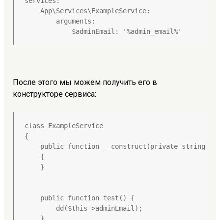
services:

    App\Services\ExampleService:

        arguments:

            $adminEmail: '%admin_email%'
После этого мы можем получить его в
конструкторе сервиса:
class ExampleService

{

    public function __construct(private string $ad
    {

    }

    public function test() {

        dd($this->adminEmail);

    }
