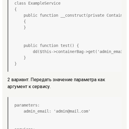
class ExampleService

{

    public function __construct(private ContainerB
    {

    }

    public function test() {

        dd($this->containerBag->get('admin_email')
    }

}
2 вариант. Передать значение параметра как
аргумент к сервису.
parameters:

    admin_email: 'admin@mail.com'
