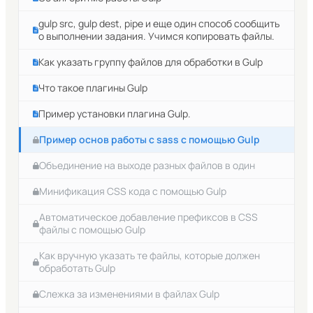
Командная строка. Копирование, переименование и
перемещение файлов
gulp src, gulp dest, pipe и еще один способ сообщить
о выполнении задания. Учимся копировать файлы.
Работа с историей команд в linux
Как указать группу файлов для обработки в Gulp
Понятие bin файла в операционной системе linux
Что такое плагины Gulp
Создание файлов и директорий в Linux
Пример установки плагина Gulp.
Команды для работы с командами linux
Пример основ работы с sass с помощью Gulp
Удаление файлов и папок в Linux
Объединение на выходе разных файлов в один
Как скачивать файлы из Интернет в linux
Минификация CSS кода с помощью Gulp
О файлах конфигурации в Linux
Автоматическое добавление префиксов в CSS
Опции для команд в Linux
файлы с помощью Gulp
Что такое переменные окружения в unix-подобных
Как вручную указать те файлы, которые должен
операционных системах
обработать Gulp
Как посмотреть значение какой-либо переменной
Слежка за изменениями в файлах Gulp
окружения