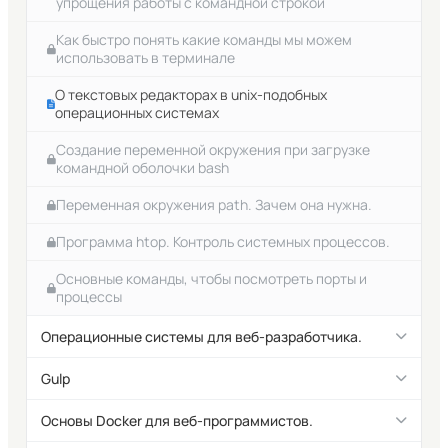
упрощения работы с командной строкой
Как быстро понять какие команды мы можем
использовать в терминале
О текстовых редакторах в unix-подобных
операционных системах
Создание переменной окружения при загрузке
командной оболочки bash
Переменная окружения path. Зачем она нужна.
Программа htop. Контроль системных процессов.
Основные команды, чтобы посмотреть порты и
процессы
Операционные системы для веб-разработчика.
Пользователи, группы пользователей и права в
Gulp
операционных системах.
Что такое Gulp и зачем это нужно.
Основы Docker для веб-программистов.
Файл hosts в операционных системах.