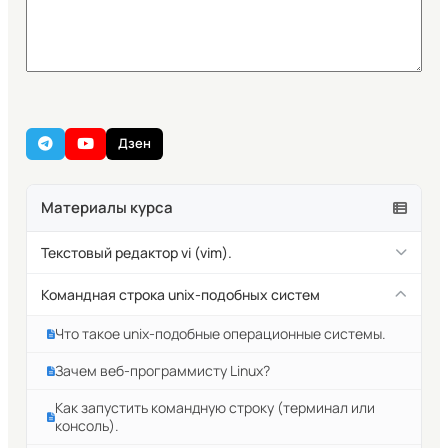
Дзен
Материалы курса
Текстовый редактор vi (vim).
Текстовый редактор vim. Введение.
Командная строка unix-подобных систем
Как запустить текстовый редактор vim.
Что такое unix-подобные операционные системы.
2 основных режима работы редактора vim.
Зачем веб-программисту Linux?
Сохранение, выход и открытие файлов в редакторе
Как запустить командную строку (терминал или
Vim.
консоль).