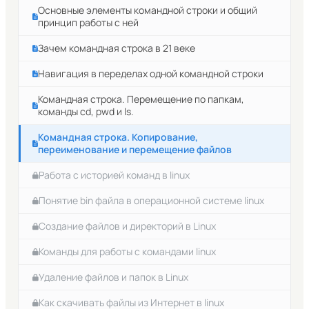
Навигация по тексту в редакторе vim.
Основные элементы командной строки и общий
принцип работы с ней
Поиск в текстовом редакторе vim.
Зачем командная строка в 21 веке
Отмена и возврат действий в редакторе vim.
Навигация в переделах одной командной строки
Командная строка. Перемещение по папкам,
команды cd, pwd и ls.
Командная строка. Копирование,
переименование и перемещение файлов
Работа с историей команд в linux
Понятие bin файла в операционной системе linux
Создание файлов и директорий в Linux
Команды для работы с командами linux
Удаление файлов и папок в Linux
Как скачивать файлы из Интернет в linux