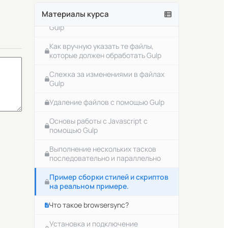
Автоматическое добавление
Опции для команд в Linux
Материалы курса
префиксов в CSS файлы с помощью
Gulp
Что такое переменные окружения в
unix-подобных операционных
Как вручную указать те файлы,
системах
которые должен обработать Gulp
Как посмотреть значение какой-
Слежка за изменениями в файлах
либо переменной окружения
Gulp
Создание и изменение значений
Удаление файлов с помощью Gulp
переменных окружения
Основы работы с Javascript с
Что такое командная оболочка,
помощью Gulp
интерпретатор и bash
Выполнение нескольких тасков
Два важных файла bash
последовательно и параллельно
Поиск файлов и папок на linux.
Пример сборки стилей и скриптов
на реальном примере.
Как узнать сколько места занимают
файлы и папки
Что такое browsersync?
midnight commander полезная
Установка и подключение
утилита для упрощения работы с