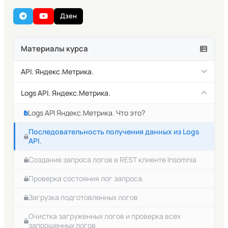
Дзен
Материалы курса
API. Яндекс.Метрика.
Как получить токен API Яндекс.Метрики
Logs API. Яндекс.Метрика.
Немного о документации API Яндекс.Метрики
Logs API Яндекс.Метрика. Что это?
Соединяемся с API Яндекс.Метрики с помощью
Последовательность получения данных из Logs
программы Insomnia
API.
Соединяемся с API Яндекс.Метрики с помощью
Создание запроса логов в REST клиенте Insomnia
утилиты CURL и PHP
Проверка состояния лог запроса.
Работа с диапазонами данных в API Яндекс.Метрики
Загрузка подготовленных логов
Очистка загруженных логов и проверка всех
запрошенных логов