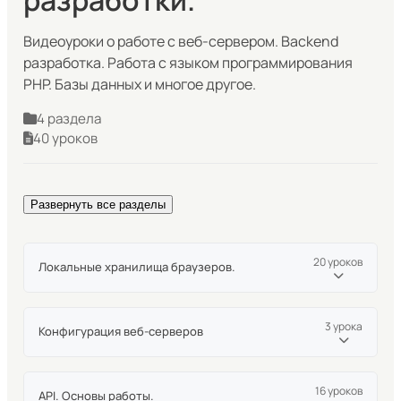
Видеоуроки о работе с веб-сервером. Backend
разработка. Работа с языком программирования
PHP. Базы данных и многое другое.
4 раздела
40 уроков
Развернуть все разделы
20 уроков
Локальные хранилища браузеров.
Что такое IndexedDB
3 урока
Конфигурация веб-серверов
Введение в алгоритм работы с IndexedDB
Как работать с PHP? PHP CGI, PHP FPM, mod php, php
Что такое версия базы данных IndexedDb
cli
16 уроков
API. Основы работы.