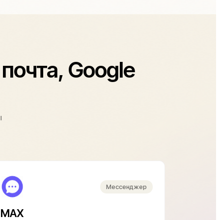
 почта, Google
ы
Мессенджер
MAX