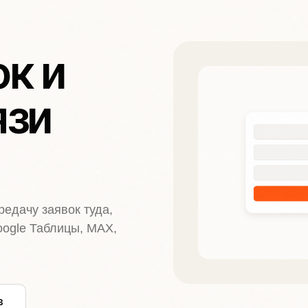
к и
язи
едачу заявок туда,
oogle Таблицы, MAX,
в