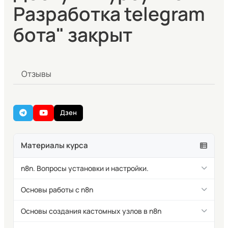
Разработка telegram
бота" закрыт
Отзывы
Дзен
Материалы курса
n8n. Вопросы установки и настройки.
Способы установки n8n
Основы работы с n8n
Установка n8n с помощью npx
n8n. Интерфейс и рабочие процессы (workflow)
Основы создания кастомных узлов в n8n
Установка n8n с помощью npm глобально