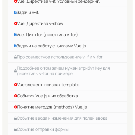
Vue. Директива v-if. Условный рендеринг.
Задачи v-if.
Vue. Директива v-show
Vue. Цикл for (директива v-for)
Задачи на работу с циклами Vue.js
Про совместное использование v-if и v-for
Подробнее о том зачем нужен атрибут key для
директивы v-for на примере
Vue элемент-призрак template.
События Vue.js и их обработка
Понятие методов (methods) Vue.js
Событие ввода и изменения для полей ввода
Событие отправки формы