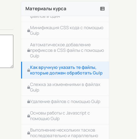
Удаление файлов и папок в Linux
Материалы курса
Объединение на выходе разных
файлов в один
Как скачивать файлы из Интернет в
linux
Минификация CSS кода с помощью
Gulp
О файлах конфигурации в Linux
Автоматическое добавление
Опции для команд в Linux
префиксов в CSS файлы с помощью
Gulp
Что такое переменные окружения в
unix-подобных операционных
Как вручную указать те файлы,
системах
которые должен обработать Gulp
Как посмотреть значение какой-
Слежка за изменениями в файлах
либо переменной окружения
Gulp
Создание и изменение значений
Удаление файлов с помощью Gulp
переменных окружения
Основы работы с Javascript с
Что такое командная оболочка,
помощью Gulp
интерпретатор и bash
Выполнение нескольких тасков
Два важных файла bash
последовательно и параллельно