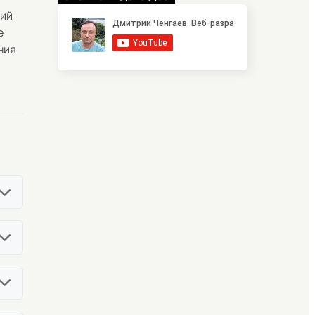
ний
е
ния