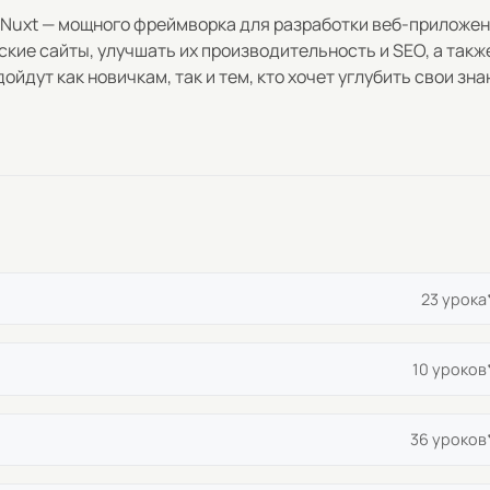
 Nuxt — мощного фреймворка для разработки веб-приложе
еские сайты, улучшать их производительность и SEO, а такж
йдут как новичкам, так и тем, кто хочет углубить свои зна
23 урока
10 уроков
рту
36 уроков
айтов с SSR