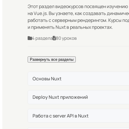
Этот раздел видеокурсов посвящен изучению
на Vue.js. Вы узнаете, как создавать динамич
работать с серверным рендерингом. Курсы подо
и применять Nuxt в реальных проектах.
4 раздела
80 уроков
Развернуть все разделы
Основы Nuxt
Что такое Nuxt и зачем он нужен
Deploy Nuxt приложений
Установка Nuxt проекта
Deploy nuxt приложения как служба на по
Работа с server API в Nuxt
О входной точке в Nuxt
Генерация nuxt проекта для статических с
Знакомство с серверным API Nuxt